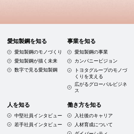
場製作・現場施工まで手掛けつつありま
い、日系企業のお客様に高品質な鋼材をご
菅田 雅巳
SUGATA MASAMI
「BEV・FCEV向け新商品開発」にも取り
す。技術者としての深い専門性だけでな
提供できるよう改革を進めています。私自
組んでいます。BEV・FCEVに対応した新
Profile：1989年入社。トヨタ部（現：トヨ
く、広い知見とビジネスを成立させる力量
身、鋼ひとすじ35年の技術者で海外派遣も
しい鍛造品をお客様と共に開発していく訳
タ営業部）に配属され、
アイチヨーロッパ
が問われています。
数多く経験してきましたが、異なる文化圏
ですが、愛知製鋼は鍛鋼一貫メーカーとし
出向、経営企画部を経て現職に至る。
愛知製鋼を知る
事業を知る
でのビジネスは技術力があるだけでは上手
ての強みを活かし、材料から加工までを見
くいきません。これからの技術者には営業
愛知製鋼のモノづくり
愛知製鋼の事業
据えた高品質・低コストな商品の開発を推
私たちスマートカンパニーは、「素材と
センスや顧客サービスも含めた「広い視
愛知製鋼が描く未来
カンパニービジョン
進。カンパニーの新たな柱として育ててい
技術で世界の人々に安全と安心を」をスロ
野」と、多様性を受け入れながら業務を遂
数字で見る愛知製鋼
トヨタグループのモノづ
く予定です。
ーガンにSDGsへの貢献に向けたスタート
くりを
支える
行する「粘り強さ」がより必要になってく
鍛カンパニーの技術者は、材料技術から
を切りました。具体例を挙げると自動車業
広がるグローバルビジネ
るでしょう。インドでの展開はスタートし
鍛造技術、金型設計技術、設備設計技術、
ス
界のCASEの動きの中で、Autonomous（自
たばかりで現時点では少数精鋭の派遣です
機械加工技術まで、モノづくりに関わる
動運転）とElectric（電動化）に対応する
が、今後はローテーションしながら外でも
人を知る
働き方を知る
様々な技術に携わることができます。
取り組みを行っています。超高感度磁気セ
戦える技術者を増やしていきたいですね。
中堅社員インタビュー
入社後のキャリア
ンサ（MIセンサ）と磁気マーカを応用した
私は仕事とは「いい方向に変えること」
若手社員インタビュー
人材育成について
自動運転支援システム「GMPS」は、2018
だと思います。まず国内で専門技術を追求
ダイバーシティ