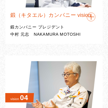
ステンレスカンパニー プレジデント
まず製鋼プロセス改革によるコスト競争力
中川 英樹
NAKAGAWA HIDEKI
の強化、そしてCASEに応える鍛鋼一貫で
鍛（キタエル）カンパニー vision
の電動車部品開発で、これまで以上に自動
Profile：1993年入社。研究開発部（現：部
鍛カンパニー プレジデント
車産業の発展に貢献していく使命もありま
品開発部）に配属され、
特品事業部、技術
中村 元志 NAKAMURA MOTOSHI
す。さらに海外に目を向ければ、2019年に
開発部（現：部品開発部）を経て現職に至
当社の鋼材事業として初となる海外メーカ
る。
ー（インド バルドマン社）との資本提携を
実施。インド・ASEANを含めたアジア市場
ステンレスカンパニーは2020年の春に鋼
の開拓を本格的にスタートしており、鋼事
カンパニーから独立して発足しました。当
業にはまだまだ大きな伸びしろがあると言
社の創業の地であり、80年の歴史をもつ刈
っていいでしょう。
どんな状況にあっても
谷工場で、国内初の熱間成形ステンレスア
バルドマン社は現地の特殊鋼メーカー
ングルを生産して以来、62年が経ちます。
仕事を楽しんでやれる
で、2020年2月から「製鋼」「圧延」「品
その当時の先人の試み、その後の様々な寸
04
ポジティブな人を求めています。
vision
質保証」のプロとして経験を積んだ愛知製
法・形状への熱間成形を主体とする技術
鋼の技術系社員が常駐しています。