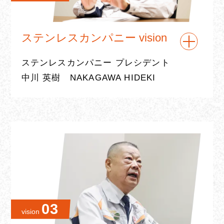
鋼カンパニー プレジデント
伊藤 利男
ITO TOSHIO
ステンレスカンパニー vision
Profile：1985年入社。知多工場に配属さ
ステンレスカンパニー プレシデント
れ、生産技術部、
生産管理部を経て現職に
中川 英樹 NAKAGAWA HIDEKI
至る。
様々な環境変化により国内の鉄鋼需要は
減少することが予想されており、学生の皆
様からも鋼事業の伸びしろに関する質問を
受けることがあります。その際も同じ説明
深い専門性と広い知見を併せ持つ
をさせていただいているのですが、私たち
は「モビリティ社会の発展に貢献する特殊
T型人間になって、
鋼メーカーへ」という2030年ビジョンを掲
03
自分も会社も成長させられる人材に。
vision
げ、年輪的成長を目指している最中です。