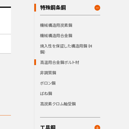
特殊鋼条鋼
機械構造用炭素鋼
機械構造用合金鋼
焼入性を保証した構造用鋼（H
鋼）
高温用合金鋼ボルト材
非調質鋼
ボロン鋼
ばね鋼
高炭素クロム軸受鋼
工具鋼