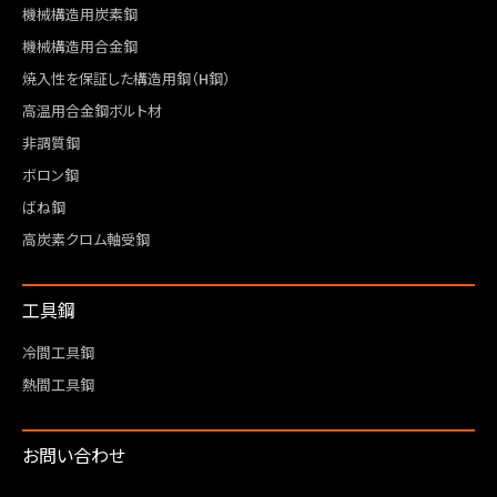
機械構造用炭素鋼
機械構造用合金鋼
焼入性を保証した構造用鋼（H鋼）
高温用合金鋼ボルト材
非調質鋼
ボロン鋼
ばね鋼
高炭素クロム軸受鋼
工具鋼
冷間工具鋼
熱間工具鋼
お問い合わせ