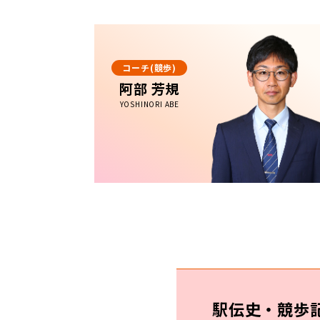
コーチ(競歩)
阿部 芳規
YOSHINORI ABE
駅伝史・競歩