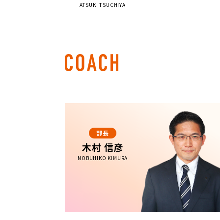
ATSUKI TSUCHIYA
部長
木村 信彦
NOBUHIKO KIMURA