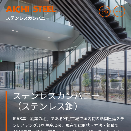
ステンレスカンパニー
ステンレスカンパニー
（ステンレス鋼）
1958年「創業の地」である刈谷工場で国内初の熱間圧延ステ
ンレスアングルを生産以来、現在では形状・寸法・鋼種で