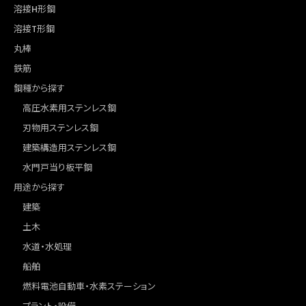
溶接H形鋼
溶接T形鋼
丸棒
鉄筋
鋼種から探す
高圧水素用ステンレス鋼
刃物用ステンレス鋼
建築構造用ステンレス鋼
水門戸当り板平鋼
用途から探す
建築
土木
水道・水処理
船舶
燃料電池自動車・水素ステーション