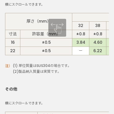
厚さ（mm）
32
38
寸法
許容差（mm）
±0.8
±0.8
±
16
±0.5
3.84
4.60
4
22
±0.5
－
6.22
6
単位質量はSUS304の場合です。
製品納入質量は実質です。
その他