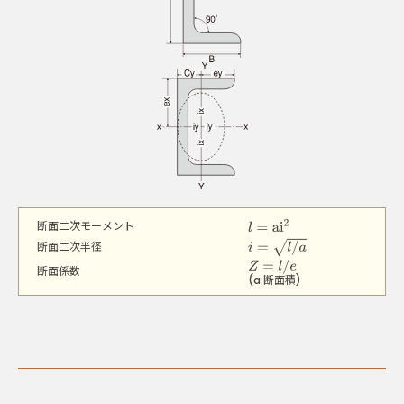
断面二次モーメント
l
=
ai
2
i
=
l
/
a
断面二次半径
Z
=
l
/
e
断面係数
(a:断面積)