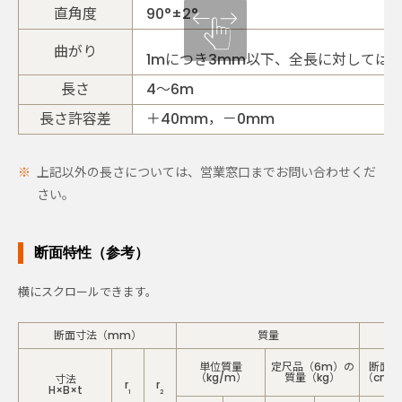
直角度
90°±2°
曲がり
1mにつき3mm以下、全長に対しては
長さ
4～6m
長さ許容差
＋40mm，－0mm
上記以外の長さについては、営業窓口までお問い合わせくだ
さい。
断面特性（参考）
断面寸法（mm）
質量
単位質量
定尺品（6m）の
断面積
（kg/m）
質量（kg）
（cm
寸法
2
r
r
H×B×t
1
2