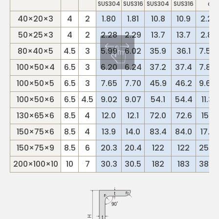
SUS304
SUS316
SUS304
SUS316
a
40×20×3
4
2
1.80
1.81
10.8
10.9
2.27
50×25×3
4
2
2.28
2.29
13.7
13.7
2.87
80×40×5
4.5
3
5.99
6.02
35.9
36.1
7.54
100×50×4
6.5
3
6.20
6.24
37.2
37.4
7.82
100×50×5
6.5
3
7.65
7.70
45.9
46.2
9.64
100×50×6
6.5
4.5
9.02
9.07
54.1
54.4
11.37
130×65×6
8.5
4
12.0
12.1
72.0
72.6
15.12
150×75×6
8.5
4
13.9
14.0
83.4
84.0
17.5
150×75×9
8.5
6
20.3
20.4
122
122
25.5
200×100×10
10
7
30.3
30.5
182
183
38.2