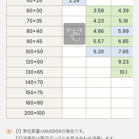
50×25
2.28
60×30
3.58
4.39
70×35
4.23
5.19
80×40
4.86
5.99
90×45
5.57
6.85
100×50
6.20
7.65
120×60
9.23
130×65
10.1
140×70
150×75
160×80
200×100
単位質量はSUS304の場合です。
溶接品は等辺アングルを突き合わせ溶接します。