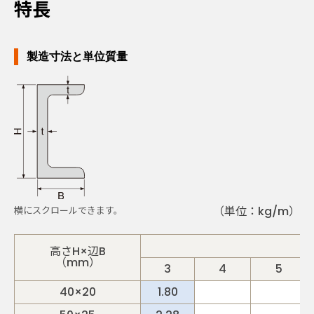
特長
製造寸法と単位質量
（単位：kg/m）
高さH×辺B
（mm）
3
4
5
40×20
1.80