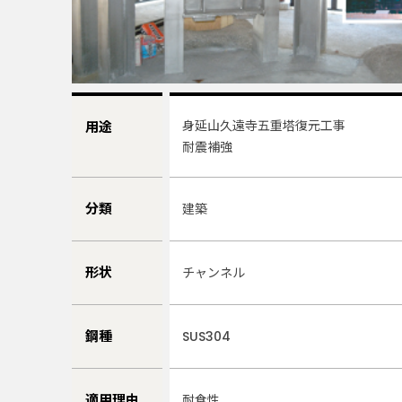
身延山久遠寺五重塔復元工事
用途
耐震補強
分類
建築
形状
チャンネル
鋼種
SUS304
適用理由
耐食性