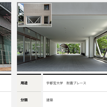
用途
宇都宮大学 耐震ブレース
分類
建築