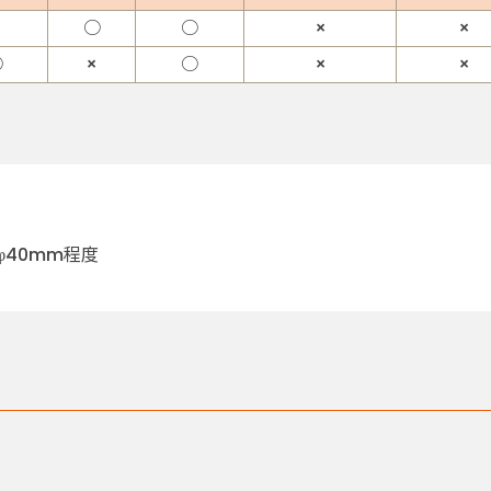
○
○
×
×
○
×
○
×
×
40mm程度