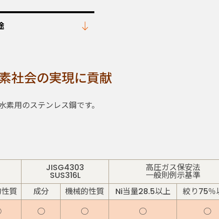
途
水素社会の実現に貢献
した高圧水素用のステンレス鋼です。
JISG4303
高圧ガス保安法
SUS316L
一般則例示基準
的性質
成分
機械的性質
Ni当量28.5以上
絞り75％
○
○
○
○
○