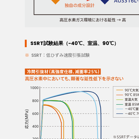
SSRT試験結果（-40℃、室温、90℃）
SSRT：低ひずみ速度引張試験