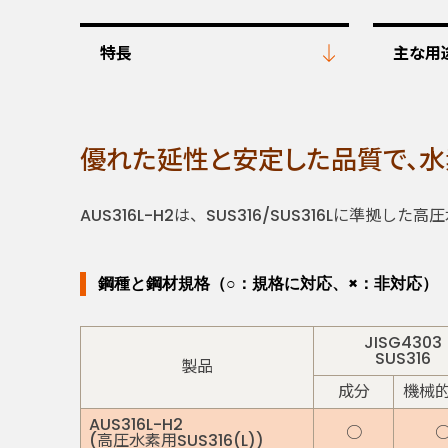
特長
主な用
優れた延性と安定した品質で、
AUS316L-H2は、SUS316/SUS316Lに準拠
鋼種と鋼材規格（○：規格に対応、×：非対応）
JISG4303
SUS316
製品
成分
機械
AUS316L-H2
○
(高圧水素用SUS316(L))