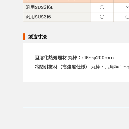
汎用SUS316L
○
×
汎用SUS316
○
製造寸法
固溶化熱処理材
丸棒：φ16～φ200mm
冷間引抜材（高強度仕様）
丸棒・六角棒：～φ