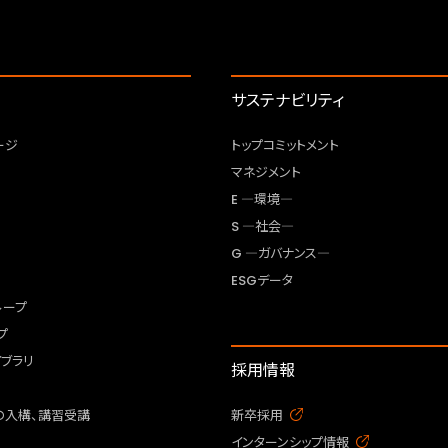
サステナビリティ
ージ
トップコミットメント
マネジメント
E ―環境―
S ―社会―
G ―ガバナンス―
ESGデータ
ループ
プ
ブラリ
採用情報
の入構、講習受講
新卒採用
インターンシップ情報