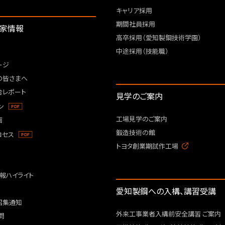
キャリア採用
期間社員採用
資家情報
高卒採用（愛知製鋼技術学園）
中途採用（技能職）
ージ
の皆さまへ
合レポート
見学のご案内
ン
工場見学のご案内
画
鍛造技術の館
ロセス
トヨタ創業期試作工場
報ハイライト
愛知製鋼への入構、講習受講
招集通知
外来工事業者入構前安全講習 ご案内
問