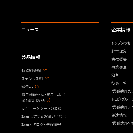
ニュース
企業情報
トップメッセ
経営理念
製品情報
会社概要
事業拠点
特殊鋼条鋼
沿革
ステンレス鋼
役員一覧
鍛造品
愛知製鋼グ
電子機能材料・部品および
トヨタグルー
磁石応用製品
愛知製鋼ライ
安全データシート（SDS）
調達情報
製品に対するお問い合わせ
愛知製鋼へ
製品カタログ・技術情報