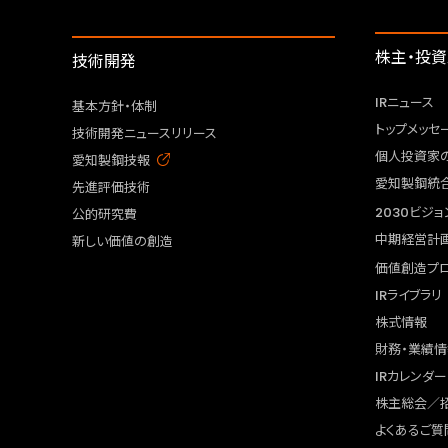
株主・投
技術開発
IRニュース
基本方針・体制
トップメッセ
技術開発ニュースリリース
個人投資家
愛知製鋼技報
愛知製鋼統
先進評価技術
2030ビジョ
公的研究費
中期経営計
新しい価値の創造
価値創造プ
IRライブラリ
株式情報
財務・業績情
IRカレンダー
株主総会／
よくあるご質