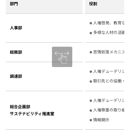
部門
役割
人権啓発、教育など
人事部
多様な人材の活躍支
苦情処理メカニズム
総務部
人権デューデリジェ
調達部
取引先との協働・連
人権デューデリジェ
総合企画部
人権尊重の取り組み
サステナビリティ推進室
情報開示