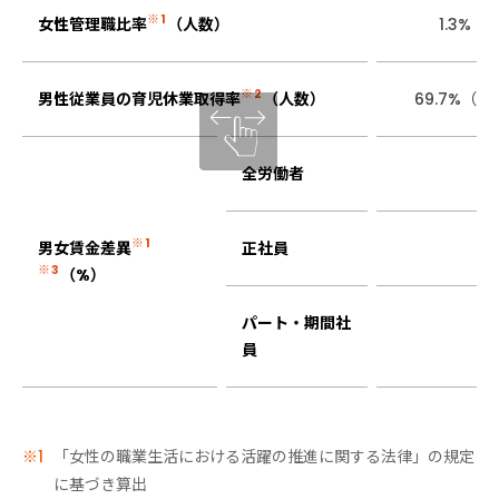
※1
女性管理職比率
（人数）
1.3%（
※2
男性従業員の育児休業取得率
（人数）
69.7%（5
全労働者
6
※1
男女賃金差異
正社員
6
※3
（%）
パート・期間社
6
員
「女性の職業生活における活躍の推進に関する法律」の規定
に基づき算出