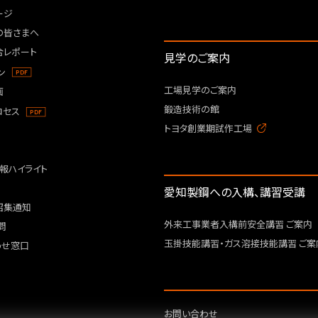
ージ
の皆さまへ
合レポート
見学のご案内
ン
工場見学のご案内
画
鍛造技術の館
ロセス
トヨタ創業期試作工場
報ハイライト
愛知製鋼への入構、講習受講
招集通知
外来工事業者入構前安全講習 ご案内
問
玉掛技能講習・ガス溶接技能講習 ご案
わせ窓口
お問い合わせ