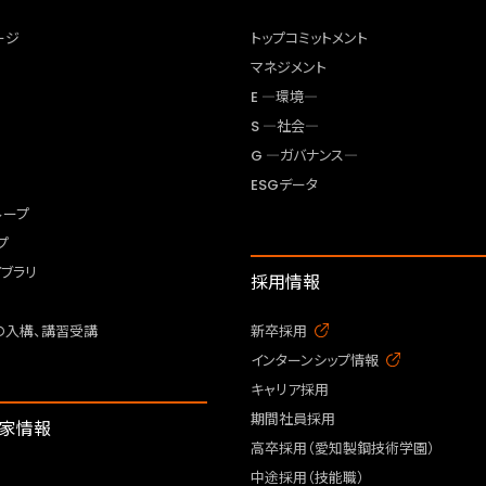
ージ
トップコミットメント
マネジメント
E ―環境―
S ―社会―
G ―ガバナンス―
ESGデータ
ループ
プ
ブラリ
採用情報
の入構、講習受講
新卒採用
インターンシップ情報
キャリア採用
期間社員採用
資家情報
高卒採用（愛知製鋼技術学園）
中途採用（技能職）