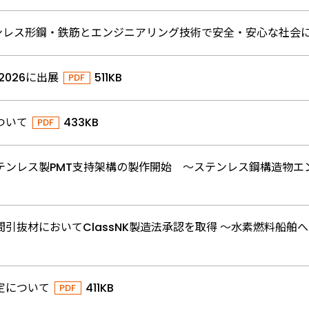
ステンレス形鋼・鉄筋とエンジニアリング技術で安全・安心な社会
026に出展
511KB
ついて
433KB
テンレス製PMT支持架構の製作開始 ～ステンレス鋼構造物エ
引抜材においてClassNK製造法承認を取得 ～水素燃料船
定について
411KB