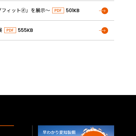
フィット🄬」を展示～
501KB
展
555KB