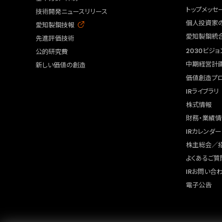
トップメッセ
技術開発ニュースリリース
個人投資家
愛知製鋼技報
愛知製鋼統
先進評価技術
2030ビジョ
公的研究費
中期経営計
新しい価値の創造
価値創造プ
IRライブラリ
株式情報
財務・業績情
IRカレンダー
株主総会／
よくあるご質
IRお問い合
電子公告