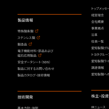
トップメッセ
経営理念
製品情報
会社概要
事業拠点
特殊鋼条鋼
沿革
ステンレス鋼
役員一覧
鍛造品
愛知製鋼グ
電子機能材料・部品および
トヨタグルー
磁石応用製品
愛知製鋼ライ
安全データシート（SDS）
調達情報
製品に対するお問い合わせ
愛知製鋼へ
製品カタログ・技術情報
株主・投
技術開発
IRニュース
基本方針・体制