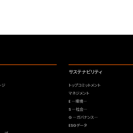
サステナビリティ
ージ
トップコミットメント
マネジメント
E ―環境―
S ―社会―
G ―ガバナンス―
ESGデータ