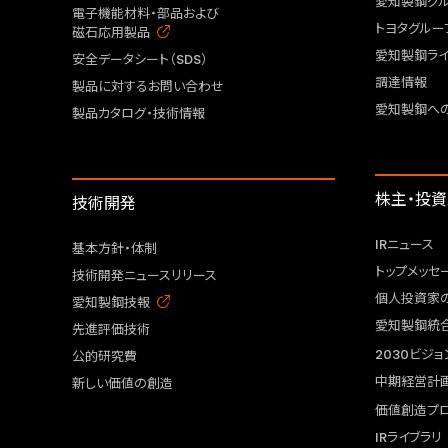
愛知製鋼グ
電子機能材料・部品および
トヨタグルー
磁石応用製品
愛知製鋼ライ
安全データシート（SDS）
調達情報
製品に対するお問い合わせ
愛知製鋼へ
製品カタログ・技術情報
株主・投
技術開発
IRニュース
基本方針・体制
トップメッセ
技術開発ニュースリリース
個人投資家
愛知製鋼技報
愛知製鋼統
先進評価技術
2030ビジョ
公的研究費
中期経営計
新しい価値の創造
価値創造プ
IRライブラリ