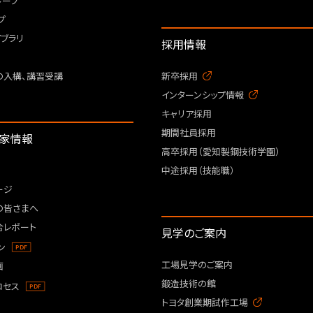
ループ
プ
ブラリ
採用情報
の入構、講習受講
新卒採用
インターンシップ情報
キャリア採用
期間社員採用
資家情報
高卒採用（愛知製鋼技術学園）
中途採用（技能職）
ージ
の皆さまへ
合レポート
見学のご案内
ン
工場見学のご案内
画
鍛造技術の館
ロセス
トヨタ創業期試作工場