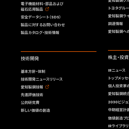
愛知製鋼グ
電子機能材料・部品および
トヨタグル
磁石応用製品
愛知製鋼ラ
安全データシート（SDS）
調達情報
製品に対するお問い合わせ
愛知製鋼へ
製品カタログ・技術情報
株主・投
技術開発
IRニュース
基本方針・体制
トップメッセ
技術開発ニュースリリース
個人投資家
愛知製鋼技報
愛知製鋼統
先進評価技術
2030ビジョ
公的研究費
中期経営計
新しい価値の創造
価値創造プ
IRライブラリ