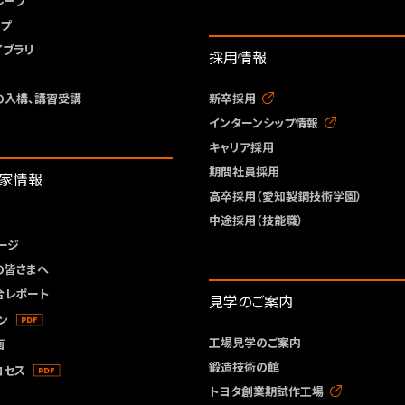
ループ
ープ
イブラリ
採用情報
の入構、講習受講
新卒採用
インターンシップ情報
キャリア採用
期間社員採用
資家情報
高卒採用（愛知製鋼技術学園）
中途採用（技能職）
ージ
の皆さまへ
合レポート
見学のご案内
ン
工場見学のご案内
画
鍛造技術の館
ロセス
トヨタ創業期試作工場