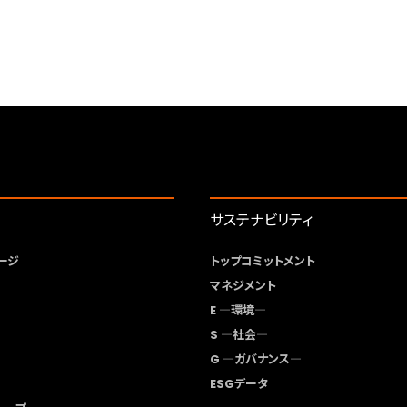
サステナビリティ
ージ
トップコミットメント
マネジメント
E ―環境―
S ―社会―
G ―ガバナンス―
ESGデータ