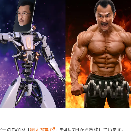
ーのTVCM「
鋼太郎篇
」を4月7日から放映しています。